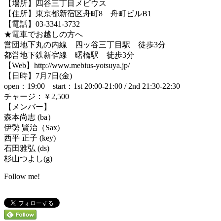
【場所】四谷三丁目メビウス
【住所】東京都新宿区舟町8 舟町ビルB1
【電話】03-3341-3732
★電車でお越しの方へ
営団地下丸の内線 四ッ谷三丁目駅 徒歩3分
都営地下鉄新宿線 曙橋駅 徒歩3分
【Web】http://www.mebius-yotsuya.jp/
【日時】7月7日(金)
open：19:00 start：1st 20:00-21:00 / 2nd 21:30-22:30
チャージ：￥2,500
【メンバー】
森本尚志 (ba）
伊勢 賢治（Sax)
西平 正子 (key)
石田雅弘 (ds)
杉山つよし(g)
Follow me!