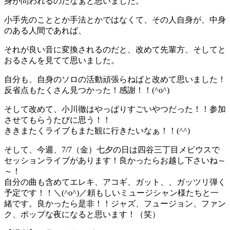
身が問われるのだなぁと思いました。
小手先のこととか手法とかではなくて、その人自身が、中身
のある人間であれば、
それが良い音に変換されるのだと、改めて先輩方、そしてと
おるさんを見てて思いました。
自分も、自身のソロの活動頑張らねばと改めて思いました！
反省点もたくさん見つかった！感謝！！(^o^)
そして改めて、小川徹はやっぱりすごいやつだった！！参加
させてもらうたびに思う！！
ききまたくライブもまた観に行きたいなぁ！！(^^)
そして、今週、7/7（金）七夕の日は四谷三丁目メビウスで
セッションライブがあります！良かったらお越し下さいね～
～！
自分の曲も含めてエレキ、アコギ、ガット、、ガッツリ弾く
予定です！！＼(^o^)／頼もしいミュージシャン様たちと一
緒です。良かったら是非！！ジャズ、フュージョン、ファン
ク、ポップな夜になると思います！（笑）