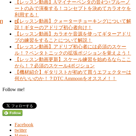
【レッスン動画】Aマイナーペンタの音4つ+ブルーノ
ートのみで演奏する！コンセプトを決めてカラオケを
利用する！
【レッスン動画】クォーターチョーキングについて解
説！ギターのアドリブ初心者向け！
【レッスン動画】カラオケ音源を使ってギターアドリ
ブの練習をすることについて解説！
【レッスン動画】アドリブ初心者には必須のスケー
ル！？ペンタトニックの拡張ポジションを覚えよう！
【レッスン動画更新】スケール練習を始めるならここ
から！？必須のスケール4ポジション
【機材紹介】ギタリストが初めて買うエフェクターは
何がいいのか！？DTC Ammoonをオススメ！！
Follow me!
Facebook
twitter
Hatena