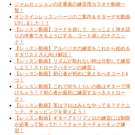
ジャムセッションの定番曲の練習用カラオケ動画一
覧！
オンラインレッスンページのご案内＆ギターデモ動画
UPしました！！
【レッスン動画】コードを崩して、かっこよく弾き語
りの伴奏できるようにする。コード崩しのテクニッ
ク！
【レッスン動画】アルペジオの練習をこれから始める
ギタリストさん向け解説！
【レッスン動画】リズムが取れない時は分割して練習
しよう！ストロークパターンの練習！
【レッスン動画】初心者が初めに覚えるべきコード4
つ！
【レッスン動画】これで80％くらいの曲はギターで弾
けちゃう！？初心者が最初に練習するべきストロー
ク！
【レッスン動画】実はプロはみんなやってる？テクニ
ック、チョッピングを覚えよう！
【レッスン動画】ギターアドリブソロの練習には制限
が必要って知ってた！？クォーターチョーキング練
習！