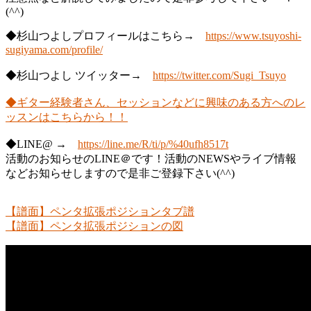
(^^)
◆杉山つよしプロフィールはこちら→
https://www.tsuyoshi-
sugiyama.com/profile/
◆杉山つよし ツイッター→
https://twitter.com/Sugi_Tsuyo
◆ギター経験者さん、セッションなどに興味のある方へのレ
ッスンはこちらから！！
◆LINE@ →
https://line.me/R/ti/p/%40ufh8517t
活動のお知らせのLINE＠です！活動のNEWSやライブ情報
などお知らせしますので是非ご登録下さい(^^)
【譜面】ペンタ拡張ポジションタブ譜
【譜面】ペンタ拡張ポジションの図